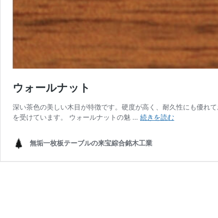
ウォールナット
深い茶色の美しい木目が特徴です。硬度が高く、耐久性にも優れて
ウ
を受けています。 ウォールナットの魅 …
続きを読む
ォ
ー
無垢一枚板テーブルの来宝綜合銘木工業
ル
ナ
ッ
ト