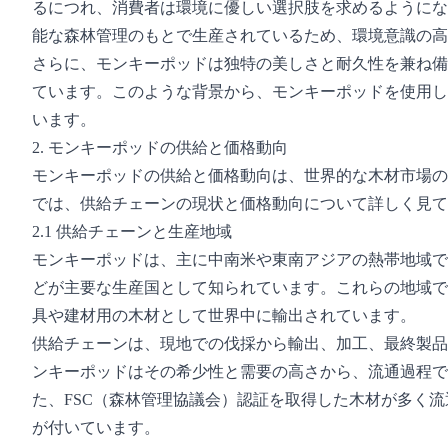
るにつれ、消費者は環境に優しい選択肢を求めるようにな
能な森林管理のもとで生産されているため、環境意識の高
さらに、モンキーポッドは独特の美しさと耐久性を兼ね備
ています。このような背景から、モンキーポッドを使用し
います。
2. モンキーポッドの供給と価格動向
モンキーポッドの供給と価格動向は、世界的な木材市場の
では、供給チェーンの現状と価格動向について詳しく見て
2.1 供給チェーンと生産地域
モンキーポッドは、主に中南米や東南アジアの熱帯地域で
どが主要な生産国として知られています。これらの地域で
具や建材用の木材として世界中に輸出されています。
供給チェーンは、現地での伐採から輸出、加工、最終製品
ンキーポッドはその希少性と需要の高さから、流通過程で
た、FSC（森林管理協議会）認証を取得した木材が多く
が付いています。