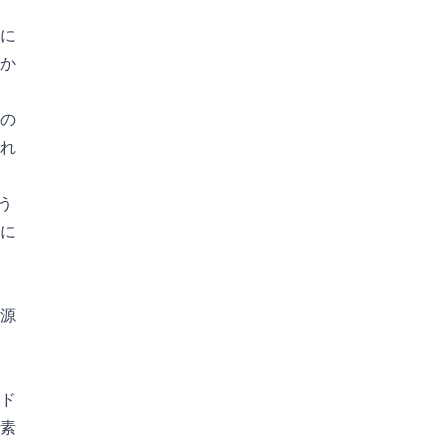
に
か
の
れ
う
に
源
ド
素