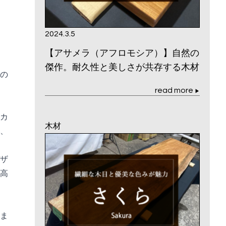
2024.3.5
【アサメラ（アフロモシア）】自然の
傑作。耐久性と美しさが共存する木材
の
read more
▶
カ
木材
、
ザ
高
ま