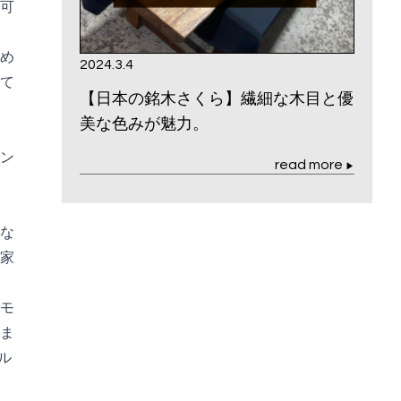
可
め
2024.3.4
て
【日本の銘木さくら】繊細な木目と優
美な色みが魅力。
ン
read more
▶
な
家
モ
ま
ル