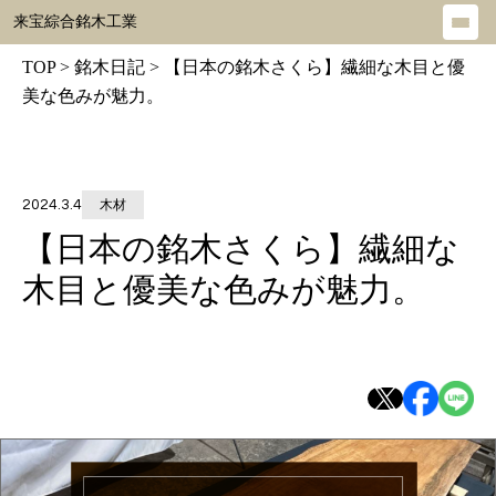
来宝綜合銘木工業
メ
ニ
TOP
>
銘木日記
>
【日本の銘木さくら】繊細な木目と優
ュ
美な色みが魅力。
ー
を
開
2024.3.4
木材
く
【日本の銘木さくら】繊細な
木目と優美な色みが魅力。