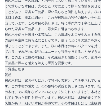
桜の木目は、その繊細さと均一性において際立っています。細か
くて滑らかな木目は、光の当たり方によって様々な表情を見せる
ことがあり、家具や工芸品に深い美しさと個性を与えます。桜の
木目は通常、非常に細かく、これが桜製品の独特の風合いを生み
出しています。この木目の美しさは、特に手作業で丁寧に仕上げ
られた家具や工芸品によって最大限に引き出されます。
桜の木を使った家具や工芸品は、この繊細な木目が生み出す自然
の芸術を室内に持ち込むことができ、使うほどにその魅力を深く
感じることができます。また、桜の木目は独特のパターンを持っ
ており、それぞれの製品にユニークな特徴を与えることができま
す。このように桜の木目は、その繊細さと個性によって、家具や
工芸品に深みと魅力を加える重要な要素です。
・質感と硬さ
質感：
桜の木材は、家具作りにおいて特別な素材として珍重されていま
す。この木材の魅力は、その独特の質感と美しさにあります。桜
の木は、その繊細なピンクの花でよく知られていますが、木材と
しても優れた特性を持っています。桜の木材は、比較的硬くて耐
久性があり、細かい木目が特徴です。その木目はしばしば直線的