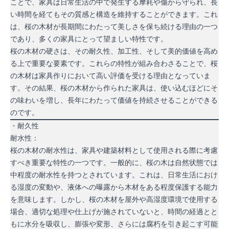
ことで、家具は日常生活の中で発生する摩耗や傷から守られ、長
い時間を経てもその質感と構造を維持することができます。これ
は、桜の木材が長期間にわたって美しさを保ち続ける理由の一つ
であり、多くの家具にとって望ましい特性です。
桜の木材の硬さは、その耐久性、加工性、そして美的価値を高め
る上で重要な要素です。これらの特性が組み合わさることで、桜
の木材は家具作りにおいて高い評価を受ける理由となっていま
す。その結果、桜の木材から作られた家具は、使い込むほどにそ
の味わいを増し、長年にわたって価値を持続させることができる
のです。
・耐久性
耐水性：
桜の木材の耐水性は、家具や建築材料として使用される際に考慮
すべき重要な特性の一つです。一般的に、桜の木は自然状態では
中程度の耐水性を持つとされています。これは、日常生活におけ
る湿度の変動や、液体への曝露から木材をある程度保護する能力
を意味します。しかし、桜の木材を屋外や高湿度環境で使用する
場合、適切な処理や仕上げが施されていないと、時間の経過とと
もに水分を吸収し、膨張や変形、さらには腐朽を引き起こす可能