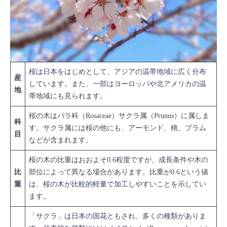
桜は日本をはじめとして、アジアの温帯地域に広く分布
産
しています。また、一部はヨーロッパや北アメリカの温
地
帯地域にも見られます。
桜の木はバラ科（Rosaceae）サクラ属（Prunus）に属しま
科
す。サクラ属には桜の他にも、アーモンド、桃、プラム
目
などが含まれます。
桜の木の比重はおおよそ0.6程度ですが、成長条件や木の
比
部位によって異なる場合があります。比重が0.6という値
重
は、桜の木が比較的軽量で加工しやすいことを示してい
ます。
「サクラ」は日本の国花ともされ、多くの種類がありま