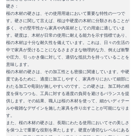
硬さ：
桜の木材の硬さは、その使用用途において重要な特性の一つで
す。硬さに関して言えば、桜は中硬度の木材に分類されることが
多く、その堅牢性から家具や内装材としての用途に適していま
す。硬度は、木材が日常の使用に耐える能力を示す指標であり、
桜の木材は十分な耐久性を備えています。これは、日々の生活の
中で家具が受けることになるさまざまな物理的な力、例えば衝撃
や圧力、引っかき傷に対して、適切な抵抗力を持っていることを
意味します。
桜の木材の硬さは、その加工性とも密接に関連しています。中硬
度であるために、適度に加工しやすく、家具作りにおいて細部に
わたる加工や彫刻が施しやすいのです。この硬さは、加工時の精
度を保ちつつも、工具に対する過度の負荷を避けるバランスを提
供します。その結果、職人は桜の木材を使って、細かいディテー
ルや複雑なデザインを施した家具を作り出すことが可能になりま
す。
また、桜の木材の硬さは、長期にわたる使用においてその美しさ
を保つ上で重要な役割を果たします。硬度が適切なレベルにある