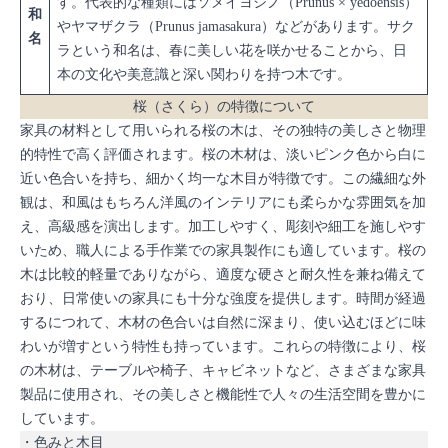
す。代表的な種類にはソメイヨシノ（Prunus × yedoensis）
和
やヤマザクラ（Prunus jamasakura）などがあります。サク
名
ラという和名は、春に美しい花を咲かせることから、日
本の文化や美意識と深い関わりを持つ木です。
桜（さくら）の特徴について
家具の材料として用いられる桜の木は、その独特の美しさと物理
的特性で高く評価されます。桜の木材は、淡いピンク色から白に
近い色合いを持ち、細かく均一な木目が特徴です。この繊細な外
観は、和風はもちろん洋風のインテリアにも柔らかな雰囲気を加
え、高級感を演出します。加工しやすく、彫刻や細工を施しやす
いため、職人による手作業での家具製作にも適しています。桜の
木は比較的軽量でありながら、適度な硬さと耐久性を兼ね備えて
おり、日常使いの家具にも十分な強度を提供します。時間が経過
するにつれて、木材の色合いは自然に深まり、使い込むほどに味
わいが増すという特性も持っています。これらの特徴により、桜
の木材は、テーブルや椅子、キャビネットなど、さまざまな家具
製品に使用され、その美しさと機能性で人々の生活空間を豊かに
しています。
・色みと木目