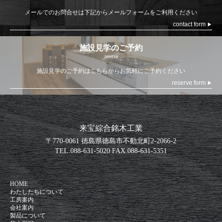
メールでのお問合せは
下記からメールフォームをご利用ください
contact form
▶
施設見学のご予約
reserve
施設見学のご予約は
こちらからお気軽にご予約ください
reserve form
▶
来宝綜合銘木工業
〒770-0061 徳島県徳島市不動北町2-2066-2
TEL.
088-631-5020
FAX.
088-631-5351
HOME
わたしたちについて
工房案内
会社案内
製品について