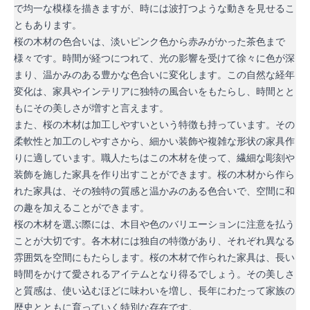
で均一な模様を描きますが、時には波打つような動きを見せるこ
ともあります。
桜の木材の色合いは、淡いピンク色から赤みがかった茶色まで
様々です。時間が経つにつれて、光の影響を受けて徐々に色が深
まり、温かみのある豊かな色合いに変化します。この自然な経年
変化は、家具やインテリアに独特の風合いをもたらし、時間とと
もにその美しさが増すと言えます。
また、桜の木材は加工しやすいという特徴も持っています。その
柔軟性と加工のしやすさから、細かい装飾や複雑な形状の家具作
りに適しています。職人たちはこの木材を使って、繊細な彫刻や
装飾を施した家具を作り出すことができます。桜の木材から作ら
れた家具は、その独特の質感と温かみのある色合いで、空間に和
の趣を加えることができます。
桜の木材を選ぶ際には、木目や色のバリエーションに注意を払う
ことが大切です。各木材には独自の特徴があり、それぞれ異なる
雰囲気を空間にもたらします。桜の木材で作られた家具は、長い
時間をかけて愛されるアイテムとなり得るでしょう。その美しさ
と質感は、使い込むほどに味わいを増し、長年にわたって家族の
歴史とともに育っていく特別な存在です。