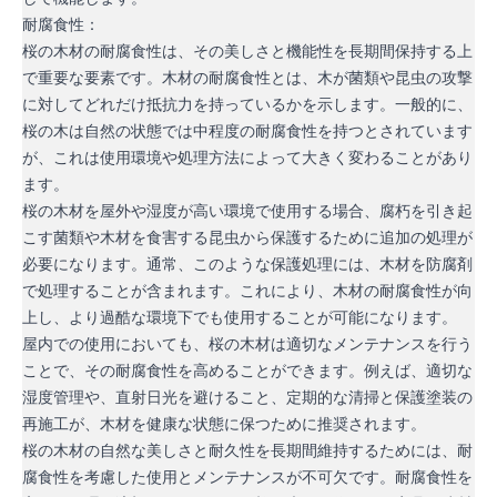
耐腐食性：
桜の木材の耐腐食性は、その美しさと機能性を長期間保持する上
で重要な要素です。木材の耐腐食性とは、木が菌類や昆虫の攻撃
に対してどれだけ抵抗力を持っているかを示します。一般的に、
桜の木は自然の状態では中程度の耐腐食性を持つとされています
が、これは使用環境や処理方法によって大きく変わることがあり
ます。
桜の木材を屋外や湿度が高い環境で使用する場合、腐朽を引き起
こす菌類や木材を食害する昆虫から保護するために追加の処理が
必要になります。通常、このような保護処理には、木材を防腐剤
で処理することが含まれます。これにより、木材の耐腐食性が向
上し、より過酷な環境下でも使用することが可能になります。
屋内での使用においても、桜の木材は適切なメンテナンスを行う
ことで、その耐腐食性を高めることができます。例えば、適切な
湿度管理や、直射日光を避けること、定期的な清掃と保護塗装の
再施工が、木材を健康な状態に保つために推奨されます。
桜の木材の自然な美しさと耐久性を長期間維持するためには、耐
腐食性を考慮した使用とメンテナンスが不可欠です。耐腐食性を