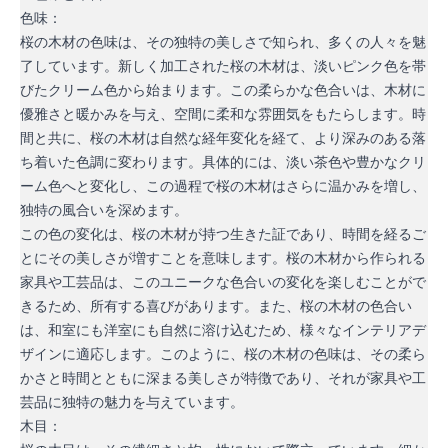
色味：
桜の木材の色味は、その独特の美しさで知られ、多くの人々を魅
了しています。新しく加工された桜の木材は、淡いピンク色を帯
びたクリーム色から始まります。この柔らかな色合いは、木材に
優雅さと暖かみを与え、空間に柔和な雰囲気をもたらします。時
間と共に、桜の木材は自然な経年変化を経て、より深みのある落
ち着いた色調に変わります。具体的には、淡い茶色や豊かなクリ
ーム色へと変化し、この過程で桜の木材はさらに温かみを増し、
独特の風合いを深めます。
この色の変化は、桜の木材が持つ生きた証であり、時間を経るご
とにその美しさが増すことを意味します。桜の木材から作られる
家具や工芸品は、このユニークな色合いの変化を楽しむことがで
きるため、所有する喜びがあります。また、桜の木材の色合い
は、和室にも洋室にも自然に溶け込むため、様々なインテリアデ
ザインに適応します。このように、桜の木材の色味は、その柔ら
かさと時間とともに深まる美しさが特徴であり、それが家具や工
芸品に独特の魅力を与えています。
木目：