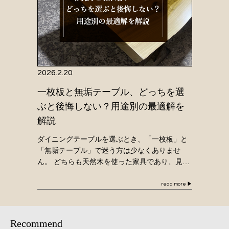
2026.2.20
一枚板と無垢テーブル、どっちを選
ぶと後悔しない？用途別の最適解を
解説
ダイニングテーブルを選ぶとき、「一枚板」と
「無垢テーブル」で迷う方は少なくありませ
ん。 どちらも天然木を使った家具であり、見た
目も似ています。しかし実際には、構造や存在
感、そして時間が経ったときの満足感には違い
read more
▶
があります […]
Recommend