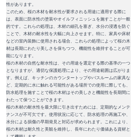
性があります。
このため、桜の木材を耐水性が要求される用途に適用する際に
は、表面に防水性の塗装やオイルフィニッシュを施すことが一般
的です。これらの処理は、木材の細孔を塞ぎ、水分の浸透を防ぐ
ことで、木材の耐水性を大幅に向上させます。特に、家具や床材
などの室内装飾に使用される場合、これらの処理によって桜の木
材は長期にわたり美しさを保ちつつ、機能性を維持することが可
能になります。
桜の木材の自然な耐水性は、その用途を選定する際の基準の一つ
となりますが、適切な保護処理により、その用途範囲は広がりま
す。例えば、キッチンのカウンタートップやバスルームの家具な
ど、定期的に水に触れる可能性がある場所での使用に際しても、
防水処理を施すことで桜の木材はその美しさと機能性を長期間に
わたって保つことができます。
桜の木材の耐水性を最大限に引き出すためには、定期的なメンテ
ナンスが不可欠です。使用状況に応じて、防水処理の再施工や、
水分による損傷の早期発見と対応が求められます。これにより、
桜の木材は耐久性と美観を維持し、長年にわたり価値ある資材と
して機能します。