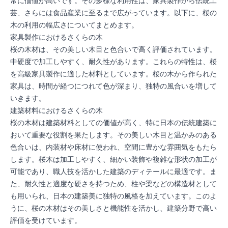
常に価値が高いです。その多様な利用性は、家具製作から伝統工
芸、さらには食品産業に至るまで広がっています。以下に、桜の
木の利用の幅広さについてまとめます。
家具製作におけるさくらの木
桜の木材は、その美しい木目と色合いで高く評価されています。
中硬度で加工しやすく、耐久性があります。これらの特性は、桜
を高級家具製作に適した材料としています。桜の木から作られた
家具は、時間が経つにつれて色が深まり、独特の風合いを増して
いきます。
建築材料におけるさくらの木
桜の木材は建築材料としての価値が高く、特に日本の伝統建築に
おいて重要な役割を果たします。その美しい木目と温かみのある
色合いは、内装材や床材に使われ、空間に豊かな雰囲気をもたら
します。桜木は加工しやすく、細かい装飾や複雑な形状の加工が
可能であり、職人技を活かした建築のディテールに最適です。ま
た、耐久性と適度な硬さを持つため、柱や梁などの構造材として
も用いられ、日本の建築美に独特の風格を加えています。このよ
うに、桜の木材はその美しさと機能性を活かし、建築分野で高い
評価を受けています。