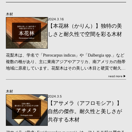
木材
2024.3.16
【本花林（かりん）】独特の美
しさと耐久性で空間を彩る木材
花梨木は、学名で「Pterocarpus indicus」や「Dalbergia spp.」など
複数の種があり、主に東南アジアやアフリカ、南アメリカの熱帯
地域に原産しています。花梨木はその美しい木目と硬質で耐久性
のある特 […]
read more
▶
木材
2024.3.5
【アサメラ（アフロモシア）】
自然の傑作。耐久性と美しさが
共存する木材