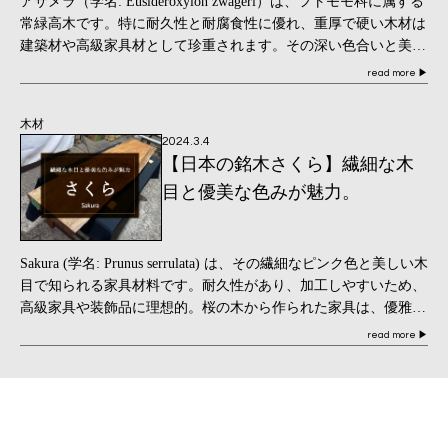
アサメラ（学名: Eusideroxylon zwageri）は、フトモモ科に属する
常緑高木です。特に耐久性と耐腐食性に優れ、重厚で硬い木材は
建築材や高級家具材として珍重されます。その深い色合いと美し
い木目が特徴で、イン […]
read more
▶
木材
2024.3.4
【日本の銘木さくら】繊細な木
目と優美な色みが魅力。
Sakura (学名: Prunus serrulata) は、その繊細なピンク色と美しい木
目で知られる家具材料です。耐久性があり、加工しやすいため、
高級家具や装飾品に理想的。桜の木から作られた家具は、優雅さ
と伝統的な日 […]
read more
▶