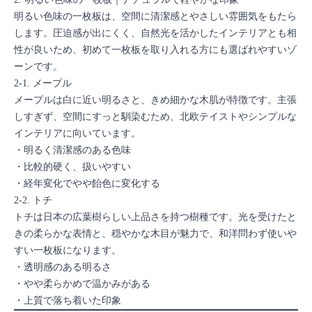
明るい色味の一枚板は、空間に清潔感とやさしい雰囲気をもたら
します。圧迫感が出にくく、自然光を活かしたインテリアとも相
性が良いため、初めて一枚板を取り入れる方にも選ばれやすいゾ
ーンです。
2-1. メープル
メープルは白に近い明るさと、きめ細かな木肌が特徴です。主張
しすぎず、空間にすっと馴染むため、北欧テイストやシンプルな
インテリアに向いています。
・明るく清潔感のある色味
・比較的硬く、扱いやすい
・経年変化でやや飴色に変化する
2-2. トチ
トチは日本の広葉樹らしい上品さを持つ樹種です。光を受けたと
きの柔らかな表情と、穏やかな木目が魅力で、和洋問わず使いや
すい一枚板になります。
・透明感のある明るさ
・やや柔らかめで温かみがある
・上質で落ち着いた印象