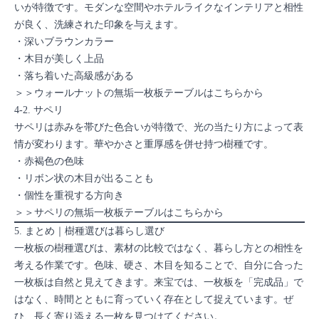
いが特徴です。モダンな空間やホテルライクなインテリアと相性
が良く、洗練された印象を与えます。
・深いブラウンカラー
・木目が美しく上品
・落ち着いた高級感がある
＞＞ウォールナットの無垢一枚板テーブルはこちらから
4-2. サペリ
サペリは赤みを帯びた色合いが特徴で、光の当たり方によって表
情が変わります。華やかさと重厚感を併せ持つ樹種です。
・赤褐色の色味
・リボン状の木目が出ることも
・個性を重視する方向き
＞＞サペリの無垢一枚板テーブルはこちらから
5. まとめ｜樹種選びは暮らし選び
一枚板の樹種選びは、素材の比較ではなく、暮らし方との相性を
考える作業です。色味、硬さ、木目を知ることで、自分に合った
一枚板は自然と見えてきます。来宝では、一枚板を「完成品」で
はなく、時間とともに育っていく存在として捉えています。ぜ
ひ、長く寄り添える一枚を見つけてください。