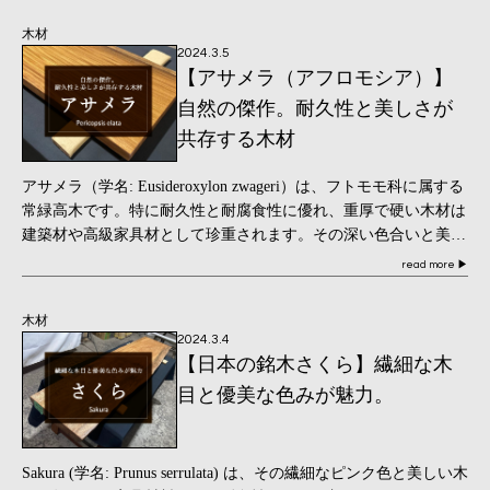
木材
2024.3.5
【アサメラ（アフロモシア）】
自然の傑作。耐久性と美しさが
共存する木材
アサメラ（学名: Eusideroxylon zwageri）は、フトモモ科に属する
常緑高木です。特に耐久性と耐腐食性に優れ、重厚で硬い木材は
建築材や高級家具材として珍重されます。その深い色合いと美し
い木目が特徴で、イン […]
read more
▶
木材
2024.3.4
【日本の銘木さくら】繊細な木
目と優美な色みが魅力。
Sakura (学名: Prunus serrulata) は、その繊細なピンク色と美しい木