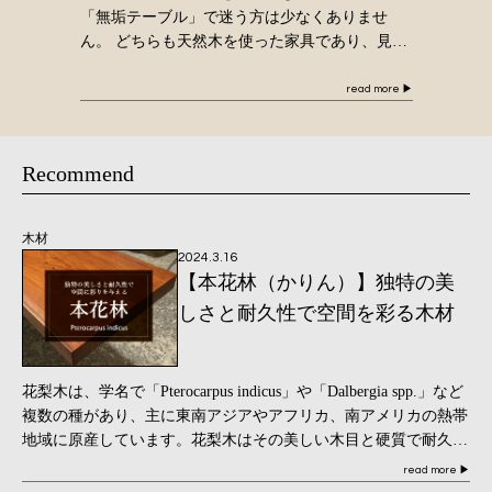
「無垢テーブル」で迷う方は少なくありませ
ん。 どちらも天然木を使った家具であり、見た
目も似ています。しかし実際には、構造や存在
感、そして時間が経ったときの満足感には違い
read more
▶
があります […]
Recommend
木材
2024.3.16
【本花林（かりん）】独特の美
しさと耐久性で空間を彩る木材
花梨木は、学名で「Pterocarpus indicus」や「Dalbergia spp.」など
複数の種があり、主に東南アジアやアフリカ、南アメリカの熱帯
地域に原産しています。花梨木はその美しい木目と硬質で耐久性
のある特 […]
read more
▶