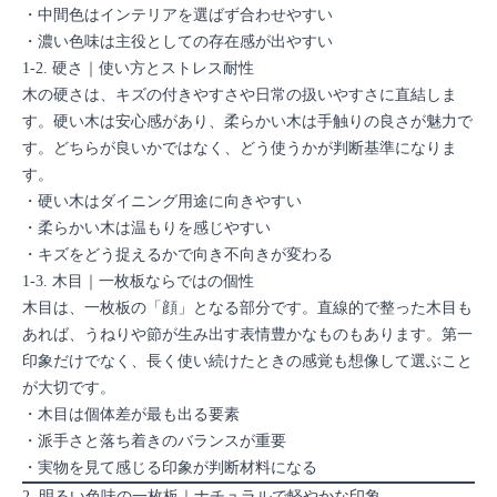
・中間色はインテリアを選ばず合わせやすい
・濃い色味は主役としての存在感が出やすい
1-2. 硬さ｜使い方とストレス耐性
木の硬さは、キズの付きやすさや日常の扱いやすさに直結しま
す。硬い木は安心感があり、柔らかい木は手触りの良さが魅力で
す。どちらが良いかではなく、どう使うかが判断基準になりま
す。
・硬い木はダイニング用途に向きやすい
・柔らかい木は温もりを感じやすい
・キズをどう捉えるかで向き不向きが変わる
1-3. 木目｜一枚板ならではの個性
木目は、一枚板の「顔」となる部分です。直線的で整った木目も
あれば、うねりや節が生み出す表情豊かなものもあります。第一
印象だけでなく、長く使い続けたときの感覚も想像して選ぶこと
が大切です。
・木目は個体差が最も出る要素
・派手さと落ち着きのバランスが重要
・実物を見て感じる印象が判断材料になる
2. 明るい色味の一枚板｜ナチュラルで軽やかな印象