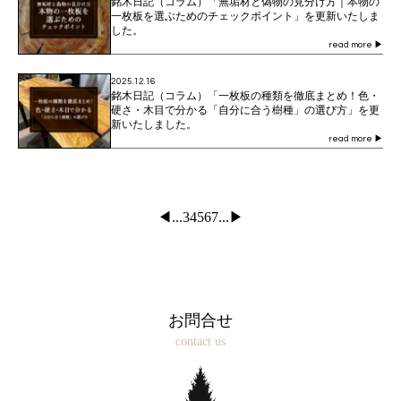
銘木日記（コラム）「無垢材と偽物の見分け方｜本物の
一枚板を選ぶためのチェックポイント」を更新いたしま
した。
read more
▶
2025.12.16
銘木日記（コラム）「一枚板の種類を徹底まとめ！色・
硬さ・木目で分かる「自分に合う樹種」の選び方」を更
新いたしました。
read more
▶
◀︎
...
3
4
5
6
7
...
▶
お問合せ
contact us