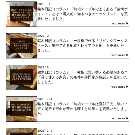
2026.1.14
銘木日記（コラム）「無垢テーブルでよくある「後悔ポ
イント」とは？購入前に知るべきチェックリスト」を更
新いたしました。
read more
▶
2026.1.9
銘木日記（コラム）「一枚板で作る「リビングワークス
ペース」集中できる配置とレイアウト術」を更新いたし
ました。
read more
▶
2026.1.6
銘木日記（コラム）「一枚板は買い替える必要がある？
「長く使える家具」の条件を専門家が解説」を更新いた
しました。
read more
▶
2025.12.24
銘木日記（コラム）「無垢テーブルは直射日光に弱い？
置く場所で寿命が変わる理由と対策」を更新いたしまし
た。
read more
▶
2025.12.19