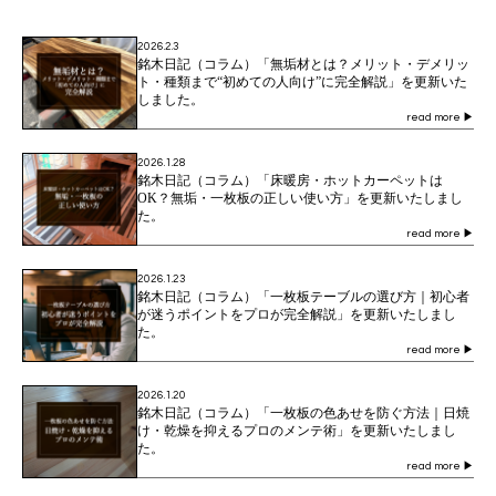
2026.2.3
銘木日記（コラム）「無垢材とは？メリット・デメリッ
ト・種類まで“初めての人向け”に完全解説」を更新いた
しました。
read more
▶
2026.1.28
銘木日記（コラム）「床暖房・ホットカーペットは
OK？無垢・一枚板の正しい使い方」を更新いたしまし
た。
read more
▶
2026.1.23
銘木日記（コラム）「一枚板テーブルの選び方｜初心者
が迷うポイントをプロが完全解説」を更新いたしまし
た。
read more
▶
2026.1.20
銘木日記（コラム）「一枚板の色あせを防ぐ方法｜日焼
け・乾燥を抑えるプロのメンテ術」を更新いたしまし
た。
read more
▶