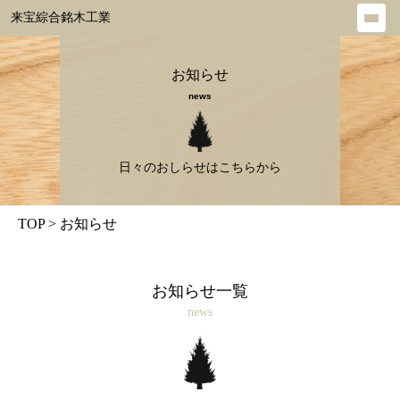
来宝綜合銘木工業
メ
ニ
ュ
お知らせ
ー
news
を
開
く
日々のおしらせは
こちらから
TOP
>
お知らせ
お知らせ一覧
news