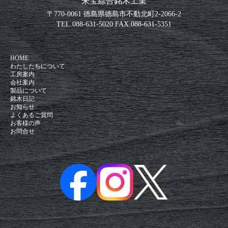
来宝綜合銘木工業
〒770-0061 徳島県徳島市不動北町2-2066-2
TEL.
088-631-5020
FAX.
088-631-5351
HOME
わたしたちについて
工房案内
会社案内
製品について
銘木日記
お知らせ
よくあるご質問
お客様の声
お問合せ