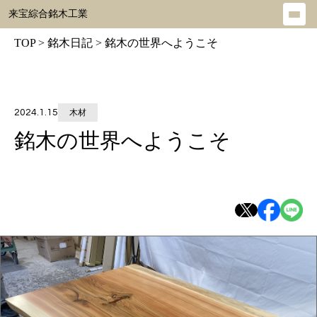
来宝綜合銘木工業
メ
ニ
TOP
>
銘木日記
>
銘木の世界へようこそ
ュ
ー
を
2024.1.15
木材
開
く
銘木の世界へようこそ