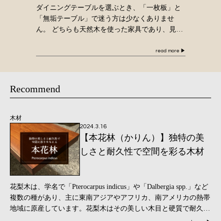
ダイニングテーブルを選ぶとき、「一枚板」と
「無垢テーブル」で迷う方は少なくありませ
ん。 どちらも天然木を使った家具であり、見た
目も似ています。しかし実際には、構造や存在
感、そして時間が経ったときの満足感には違い
read more
▶
があります […]
Recommend
木材
2024.3.16
【本花林（かりん）】独特の美
しさと耐久性で空間を彩る木材
花梨木は、学名で「Pterocarpus indicus」や「Dalbergia spp.」など
複数の種があり、主に東南アジアやアフリカ、南アメリカの熱帯
地域に原産しています。花梨木はその美しい木目と硬質で耐久性
のある特 […]