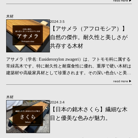
read more
▶
木材
2024.3.5
【アサメラ（アフロモシア）】
自然の傑作。耐久性と美しさが
共存する木材
アサメラ（学名: Eusideroxylon zwageri）は、フトモモ科に属する
常緑高木です。特に耐久性と耐腐食性に優れ、重厚で硬い木材は
建築材や高級家具材として珍重されます。その深い色合いと美し
い木目が特徴で、イン […]
read more
▶
木材
2024.3.4
【日本の銘木さくら】繊細な木
目と優美な色みが魅力。